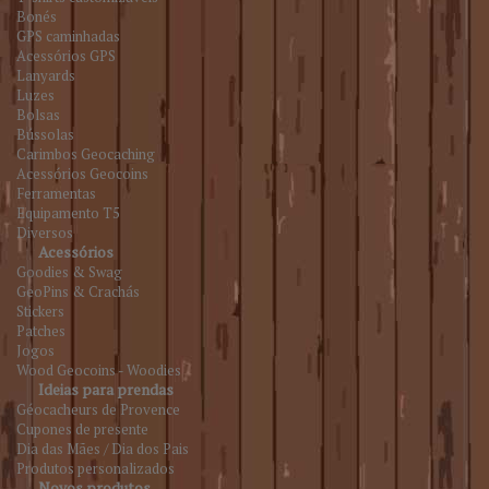
Bonés
GPS caminhadas
Acessórios GPS
Lanyards
Luzes
Bolsas
Bússolas
Carimbos Geocaching
Acessórios Geocoins
Ferramentas
Equipamento T5
Diversos
Acessórios
Goodies & Swag
GeoPins & Crachás
Stickers
Patches
Jogos
Wood Geocoins - Woodies
Ideias para prendas
Géocacheurs de Provence
Cupones de presente
Dia das Mães / Dia dos Pais
Produtos personalizados
Novos produtos