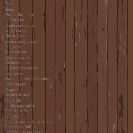
Finds
Hides
Time / Challenge
Caches
Cache containers
Tricky caches
Kits & Packs
Caches magnéticas
Nano caches
Micro caches
Regular caches
Caches Animais
Stickers para caches
Logbooks
Canetas / Lápis / Carimbos
Camuflagem
Magnets
Caches de noite
Sacos Zip
Equipamento
T-Shirts & Bonés
T-Shirts
T-shirts motivo Geocaching
T-shirts trackables
T-shirts customizáveis