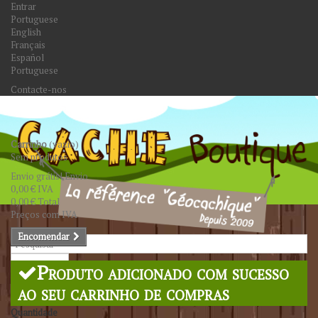
Entrar
Portuguese
English
Français
Español
Portuguese
Contacte-nos
Carrinho
(vazio)
Sem produtos
Envio grátis!
Envio
0,00 €
IVA
0,00 €
Total
Preços com IVA
Encomendar
Pesquisar
Produto adicionado com sucesso
ao seu carrinho de compras
Quantidade