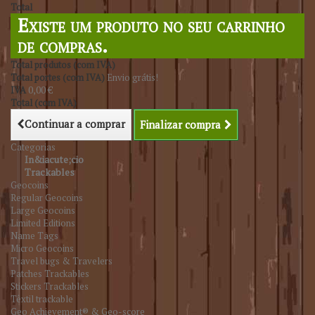
Total
Existe um produto no seu carrinho
de compras.
Total produtos (com IVA)
Total portes (com IVA)
Envio grátis!
IVA
0,00 €
Total (com IVA)
Continuar a comprar
Finalizar compra
Categorias
In&iacute;cio
Trackables
Geocoins
Regular Geocoins
Large Geocoins
Limited Editions
Name Tags
Micro Geocoins
Travel bugs & Travelers
Patches Trackables
Stickers Trackables
Têxtil trackable
Geo Achievement® & Geo-score