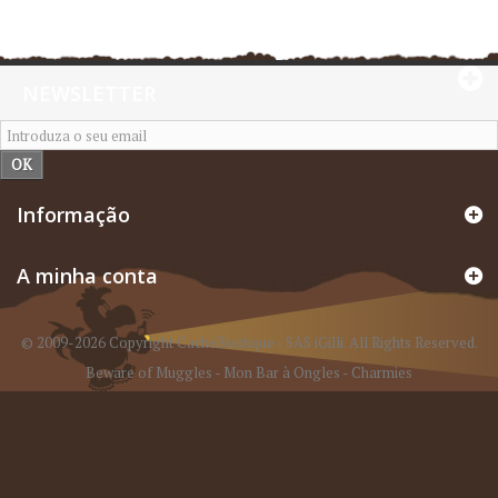
NEWSLETTER
OK
Informação
A minha conta
© 2009-2026 Copyright CacheBoutique - SAS iGilli. All Rights Reserved.
Beware of Muggles
-
Mon Bar à Ongles
-
Charmies