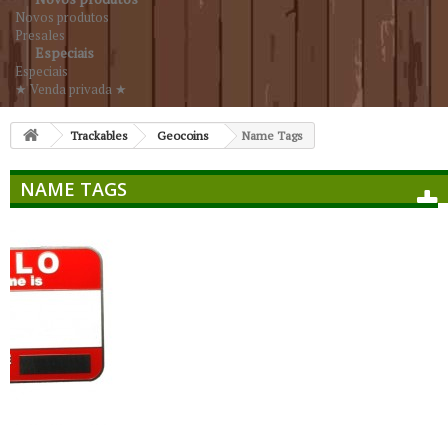
Novos produtos
Presales
Especiais
Especiais
★ Venda privada ★
Trackables
Geocoins
Name Tags
NAME TAGS