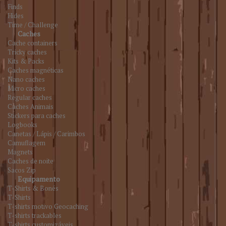
Finds
Hides
Time / Challenge
Caches
Cache containers
Tricky caches
Kits & Packs
Caches magnéticas
Nano caches
Micro caches
Regular caches
Caches Animais
Stickers para caches
Logbooks
Canetas / Lápis / Carimbos
Camuflagem
Magnets
Caches de noite
Sacos Zip
Equipamento
T-Shirts & Bonés
T-Shirts
T-shirts motivo Geocaching
T-shirts trackables
T-shirts customizáveis