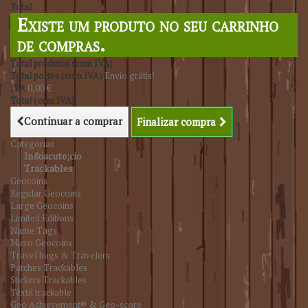
Total
Existe um produto no seu carrinho
de compras.
Total produtos (com IVA)
Total portes (com IVA)
Envio grátis!
IVA
0,00 €
Total (com IVA)
Continuar a comprar
Finalizar compra
Categorias
In&iacute;cio
Trackables
Geocoins
Regular Geocoins
Large Geocoins
Limited Editions
Name Tags
Micro Geocoins
Travel bugs & Travelers
Patches Trackables
Stickers Trackables
Têxtil trackable
Geo Achievement® & Geo-score