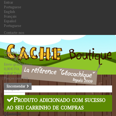
Entrar
Portuguese
English
Français
Español
Portuguese
Contacte-nos
Carrinho
(vazio)
Sem produtos
Envio grátis!
Envio
0,00 €
IVA
0,00 €
Total
Preços com IVA
Encomendar
Pesquisar
Produto adicionado com sucesso
ao seu carrinho de compras
Quantidade