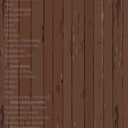
Bonés
GPS caminhadas
Acessórios GPS
Lanyards
Luzes
Bolsas
Bússolas
Carimbos Geocaching
Acessórios Geocoins
Ferramentas
Equipamento T5
Diversos
Acessórios
Goodies & Swag
GeoPins & Crachás
Stickers
Patches
Jogos
Wood Geocoins - Woodies
Ideias para prendas
Géocacheurs de Provence
Cupones de presente
Dia das Mães / Dia dos Pais
Produtos personalizados
Novos produtos