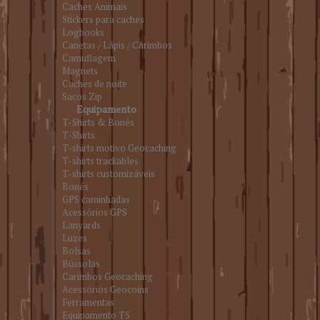
Caches Animais
Stickers para caches
Logbooks
Canetas / Lápis / Carimbos
Camuflagem
Magnets
Caches de noite
Sacos Zip
Equipamento
T-Shirts & Bonés
T-Shirts
T-shirts motivo Geocaching
T-shirts trackables
T-shirts customizáveis
Bonés
GPS caminhadas
Acessórios GPS
Lanyards
Luzes
Bolsas
Bússolas
Carimbos Geocaching
Acessórios Geocoins
Ferramentas
Equipamento T5