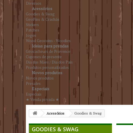
Diversos
Acessórios
Goodies & Swag
GeoPins & Crachás
Stickers
Patches
Jogos
Wood Geocoins - Woodies
Ideias para prendas
Géocacheurs de Provence
Cupones de presente
Dia das Mães / Dia dos Pais
Produtos personalizados
Novos produtos
Novos produtos
Presales
Especiais
Especiais
★ Venda privada ★
Acessórios
Goodies & Swag
GOODIES & SWAG