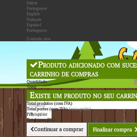
Entrar
Portuguese
English
Français
Español
Portuguese
Contacte-nos
Produto adicionado com suce
carrinho de compras
Quantidade
Total
Existe um produto no seu carri
Total produtos (com IVA)
Total portes (com IVA)
Envio grátis!
Pesquisar
IVA
0,00 €
Total (com IVA)
Continuar a comprar
Finalizar compra