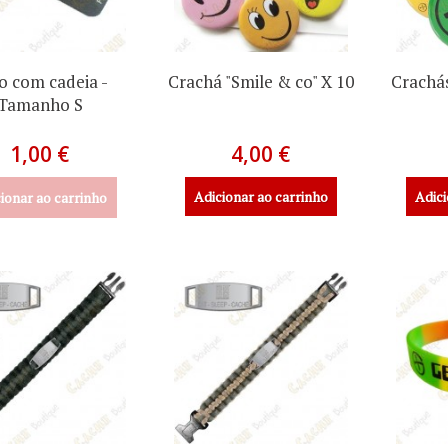
o com cadeia -
Crachá "Smile & co" X 10
Crachás
Tamanho S
1,00 €
4,00 €
Adicionar ao carrinho
Adici
ionar ao carrinho