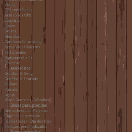
Bonés
GPS caminhadas
Acessórios GPS
Lanyards
Luzes
Bolsas
Bússolas
Carimbos Geocaching
Acessórios Geocoins
Ferramentas
Equipamento T5
Diversos
Acessórios
Goodies & Swag
GeoPins & Crachás
Stickers
Patches
Jogos
Wood Geocoins - Woodies
Ideias para prendas
Géocacheurs de Provence
Cupones de presente
Dia das Mães / Dia dos Pais
Produtos personalizados
Novos produtos