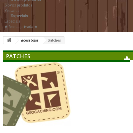
Novos produtos
Presales
Especiais
Especiais
★ Venda privada ★
Acessórios
Patches
PATCHES