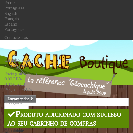
Entrar
Portuguese
English
Français
Español
Portuguese
Contacte-nos
Carrinho
(vazio)
Sem produtos
Envio grátis!
Envio
0,00 €
IVA
0,00 €
Total
Preços com IVA
Encomendar
Pesquisar
Produto adicionado com sucesso
ao seu carrinho de compras
Quantidade