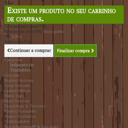
Total
Existe um produto no seu carrinho
de compras.
Total produtos (com IVA)
Total portes (com IVA)
Envio grátis!
IVA
0,00 €
Total (com IVA)
Continuar a comprar
Finalizar compra
Categorias
In&iacute;cio
Trackables
Geocoins
Regular Geocoins
Large Geocoins
Limited Editions
Name Tags
Micro Geocoins
Travel bugs & Travelers
Patches Trackables
Stickers Trackables
Têxtil trackable
Geo Achievement® & Geo-score