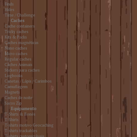
Finds
Hides
Time / Challenge
Caches
Cache containers
Tricky caches
Kits & Packs
Caches magnéticas
Nano caches
Micro caches
Regular caches
Caches Animais
Stickers para caches
Logbooks
Canetas / Lápis / Carimbos
Camuflagem
Magnets
Caches de noite
Sacos Zip
Equipamento
T-Shirts & Bonés
T-Shirts
T-shirts motivo Geocaching
T-shirts trackables
T-shirts customizáveis